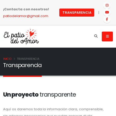
¡Contacta con nosotros!
|
TRANSPARENCIA
patiodelamor@gmail.com
INICIO
TRANSPARENCIA
Transparencia
Un proyecto
transparente
Aquí os daremos toda la información clara, comprensible,
sin adornos innecesarios que puedan generar duda.