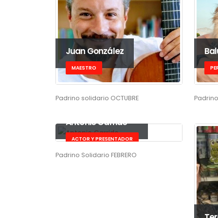
Juan González
Bal
MAESTRO
PE
Padrino solidario OCTUBRE
Padrino
Antonio Garrido
ACTOR Y PRESENTADOR
Padrino Solidario FEBRERO
Ter