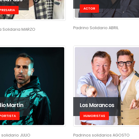
ACTOR
PRESARIA
Padrino Solidario ABRIL
a Solidaria MARZO
lio Martín
Los Morancos
PORTISTA
HUMORISTAS
 solidario JULIO
Padrinos solidarios AGOSTO