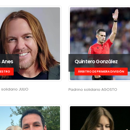
s Anes
Quintero González
ESTRO
ÁRBITRO DE PRIMERA DIVISIÓN
 solidario JULIO
Padrino solidario AGOSTO