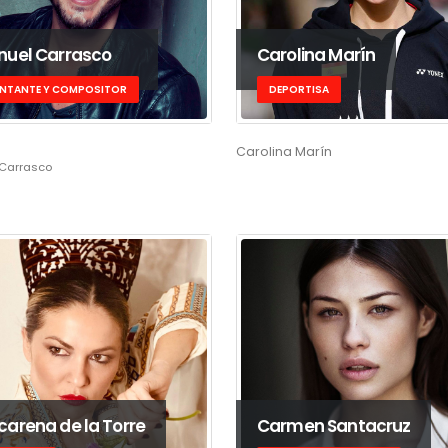
uel Carrasco
Carolina Marín
NTANTE Y COMPOSITOR
DEPORTISA
Carolina Marín
Carrasco
arena de la Torre
Carmen Santacruz