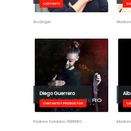
CANTANTE
CA
Arcángel
Madrina
Diego Guerrero
Al
CANTANTE Y PRODUCTOR
CA
Padrino Solidario FEBRERO
Madrin