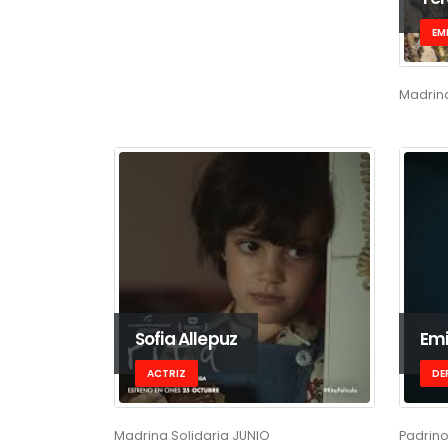
EM
Madrin
Sofia Allepuz
Emi
ACTRIZ
DE
Madrina Solidaria JUNIO
Padrino