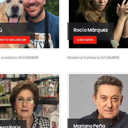
ú
Rocío Márquez
RRITO INFLUENCER
CANTANTE
 solidario NOVIEMBRE
Madrina Solidaria DICIEMBRE
Mariano Peña
esa Paús