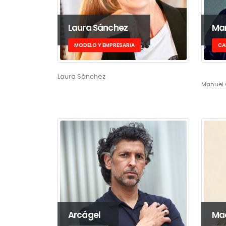
Laura Sánchez
Man
MODELO Y EMPRESARIA
CA
Laura Sánchez
Manuel 
Arcágel
Mac