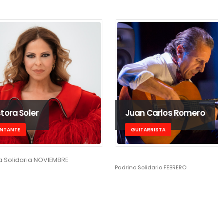
tora Soler
Juan Carlos Romero
NTANTE
GUITARRISTA
 Solidaria NOVIEMBRE
Padrino Solidario FEBRERO