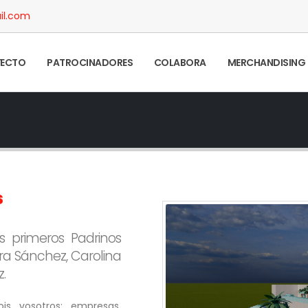
il.com
YECTO
PATROCINADORES
COLABORA
MERCHANDISING
s
s primeros Padrinos
ura Sánchez, Carolina
.
ois vosotros: empresas,